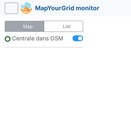
MapYourGrid monitor
Map
List
Centrale dans OSM